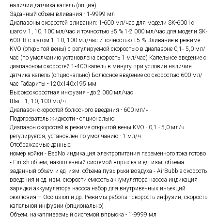
наличии датчика капель (опция)
Заданный объем вливания - 1‑9999 мл
Диапазоны скоростей вливания: 1-600 мл/час для модели SK-600 I с
шагом 1, 10, 100 мл/час и точностью ±5 % 1-2 000 мл/час для модели SK-
600 IВ с шагом 1, 10, 100 мл/час и точностью ±5 % Вливание в режиме
KVO (открытой вены) с регулируемой скоростью в диапазоне 0,1‑ 5,0 мл/
час (по умолчанию установлена скорость 1 мл/час) Капельное введение с
диапазоном скоростей 1‑400 капель в минуту при условии наличия
датчика капель (опционально) Болюсное введение со скоростью 600 мл/
час Габариты - 120х140х195 мм
Высокоскоростная инфузия - до 2 000 мл/час
Шаг - 1, 10, 100 мл/ч
Диапазон скоростей болюсного введения - 600 мл/ч
Подогреватель жидкости - опционально
Диапазон скоростей в режиме открытой вены KVO - 0,1 - 5,0 мл/ч
регулируется, установлен по умолчанию - 1 мл/ч
Отображаемые данные:
номер койки ‑ BedNo индикация электропитания переменного тока готово
‑ Finish объем, накопленный системой впрыска и ед. изм. объема
заданный объем и ед. изм. объема пузырьки воздуха ‑ AirBubble скорость
введения и ед. изм. скорости емкость аккумулятора насоса индикация
зарядки аккумулятора насоса набор для внутривенных инъекций
окклюзия – Occlusion и др. Режимы работы - скорость инфузии, скорость
капельной инфузии (опционально)
Объем, накапливаемый системой впрыска - 1‑9999 мл