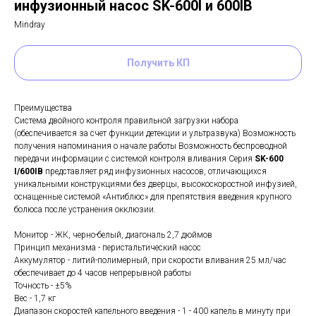
инфузионный насос SK-600I и 600IB
Mindray
Получить КП
Преимущества
Система двойного контроля правильной загрузки набора
(обеспечивается за счет функции детекции и ультразвука) Возможность
получения напоминания о начале работы Возможность беспроводной
передачи информации с системой контроля вливания Серия
SK-600
I/600IB
представляет ряд инфузионных насосов, отличающихся
уникальными конструкциями без дверцы, высокоскоростной инфузией,
оснащенные системой «Антиблюс» для препятствия введения крупного
болюса после устранения окклюзии.
Монитор - ЖК, черно-белый, диагональ 2,7 дюймов
Принцип механизма - перистальтический насос
Аккумулятор - литий-полимерный, при скорости вливания 25 мл/час
обеспечивает до 4 часов непрерывной работы
Точность - ±5%
Вес - 1,7 кг
Диапазон скоростей капельного введения - 1 - 400 капель в минуту при