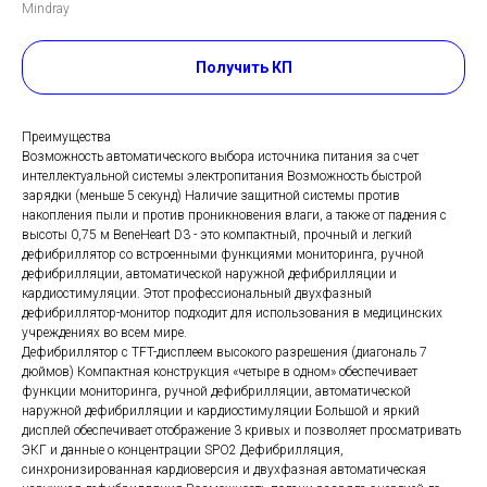
Mindray
Получить КП
Преимущества
Возможность автоматического выбора источника питания за счет
интеллектуальной системы электропитания Возможность быстрой
зарядки (меньше 5 секунд) Наличие защитной системы против
накопления пыли и против проникновения влаги, а также от падения с
высоты 0,75 м BeneHeart D3 - это компактный, прочный и легкий
дефибриллятор со встроенными функциями мониторинга, ручной
дефибрилляции, автоматической наружной дефибрилляции и
кардиостимуляции. Этот профессиональный двухфазный
дефибриллятор-монитор подходит для использования в медицинских
учреждениях во всем мире.
Дефибриллятор с TFT-дисплеем высокого разрешения (диагональ 7
дюймов) Компактная конструкция «четыре в одном» обеспечивает
функции мониторинга, ручной дефибрилляции, автоматической
наружной дефибрилляции и кардиостимуляции Большой и яркий
дисплей обеспечивает отображение 3 кривых и позволяет просматривать
ЭКГ и данные о концентрации SPO2 Дефибрилляция,
синхронизированная кардиоверсия и двухфазная автоматическая