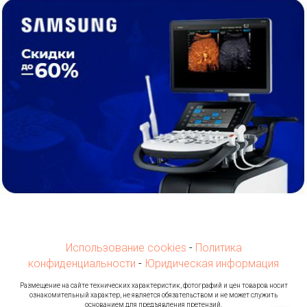
Использование cookies
-
Политика
конфиденциальности
-
Юридическая информация
Ра
змещение на сайте технических характеристик, фотографий и цен товаров носит
ознакомительный характер, не является обязательством и не может служить
основанием для предъявления претензий.