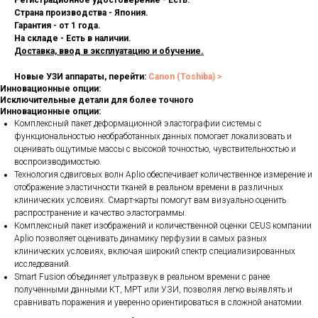
Регистрационное удостоверение - Есть.
Страна производства - Япония.
Гарантия - от 1 года.
На складе - Есть в наличии.
Доставка, ввод в эксплуатацию и обучение.
Новые УЗИ аппараты, перейти:
Canon (Toshiba) >
Инновационные опции:
Исключительные детали для более точного
Инновационные опции:
Комплексный пакет деформационной эластографии системы с
функциональностью необработанных данных помогает локализовать и
оценивать ощутимые массы с высокой точностью, чувствительностью и
воспроизводимостью.
Технология сдвиговых волн Aplio обеспечивает количественное измерение и
отображение эластичности тканей в реальном времени в различных
клинических условиях. Смарт-карты помогут вам визуально оценить
распространение и качество эластограммы.
Комплексный пакет изображений и количественной оценки CEUS компании
Aplio позволяет оценивать динамику перфузии в самых разных
клинических условиях, включая широкий спектр специализированных
исследований.
Smart Fusion объединяет ультразвук в реальном времени с ранее
полученными данными КТ, МРТ или УЗИ, позволяя легко выявлять и
сравнивать поражения и уверенно ориентироваться в сложной анатомии.