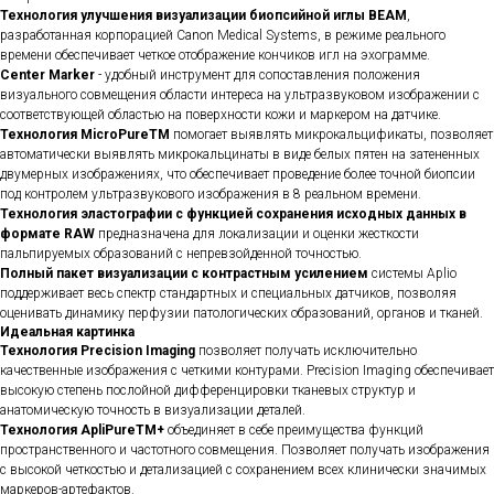
Технология улучшения визуализации биопсийной иглы
BEAM
,
разработанная корпорацией Canon Medical Systems, в режиме реального
времени обеспечивает четкое отображение кончиков игл на эхограмме.
Center Marker
- удобный инструмент для сопоставления положения
визуального совмещения области интереса на ультразвуковом изображении с
соответствующей областью на поверхности кожи и маркером на датчике.
Технология
MicroPureTM
помогает выявлять микрокальцификаты, позволяет
автоматически выявлять микрокальцинаты в виде белых пятен на затененных
двумерных изображениях, что обеспечивает проведение более точной биопсии
под контролем ультразвукового изображения в 8 реальном времени.
Технология
эластографии с функцией сохранения исходных данных в
формате RAW
предназначена для локализации и оценки жесткости
пальпируемых образований с непревзойденной точностью.
Полный пакет визуализации с контрастным усилением
системы Aplio
поддерживает весь спектр стандартных и специальных датчиков, позволяя
оценивать динамику перфузии патологических образований, органов и тканей.
Идеальная картинка
Технология Precision Imaging
позволяет получать исключительно
качественные изображения с четкими контурами. Precision Imaging обеспечивает
высокую степень послойной дифференцировки тканевых структур и
анатомическую точность в визуализации деталей.
Технология ApliPureTM+
объединяет в себе преимущества функций
пространственного и частотного совмещения. Позволяет получать изображения
с высокой четкостью и детализацией с сохранением всех клинически значимых
маркеров-артефактов.