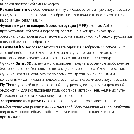
высокой частотой объемных кадров.
Режим Luminance
обеспечивает мягкую и более естественную визуализацию
кожи, что позволяет получать изображения исключительного качества при
высочайшей детализации.
Функция мультипланарной реконструкции (MPR)
системы Aplio позволяет
просматривать области интереса одновременно в четырех видах: трех
ортогональных проекциях, а также в формате поверхностной реконструкции или
в виде объемного изображения.
Режим MultiView
позволяет создавать серии из изображений поперечных
сечений выбранного объемного объекта для улучшения оценки степени
патологических изменений и связанных с ними тканевых структур.
Функция
Smart 3D
системы Aplio позволяет получать объемные изображения
быстро и просто и без применения специализированного объемного датчика.
Функция Smart 3D совместима со всеми стандартными линейными и
конвексными датчиками и поддерживает несколько режимов визуализации.
Fly Thru
функцией внутриполостной, внутрисосудистой, внутрипротоковой
эндоскопии, для исследования полых органов, артерии, вен, желчных путей.
Помогает планировать установку шунтов и стентов.
Ультразвуковые датчики
позволяют получать высококачественные
изображения для различных исследований. Эргономичные датчики снабжены
надежными сверхгибкими кабелями и универсальны в клиническом
применении.