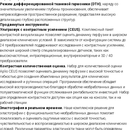
Режим дифференцированной тканевой гармоники (DTH)
, наряду со
значительным увеличением глубины проникновения, обеспечивает
непревзойденное пространственное разрешение, предоставляя высокую
детализацию глубоко расположенных структур.
Продвинутые инструменты
Ультразвук с контрастным усилением (CEUS).
Комплексный пакет
контрастной визуализации позволяет оценить динамику перфузии в широком
диапазоне клинических условий. В зависимости от конфигурации системы до
24 преобразователей поддерживают исследования с контрастным усилением,
включая широкий спектр специализированных датчиков, таких как
высокочастотные, интраоперационные, внутрирезонаторные и 3D / 4D
преобразователи.
Контрастная количественная оценка.
Набор для количественной оценки
Aplio CEUS позволяет оценивать динамику перфузии с высокой точностью и
гибкостью для создания объективных результатов для клинических
исследований и рутинных операций. Программное обеспечение обладает
высокой воспроизводимостью благодаря обработке необработанных данных и
полуавтоматической функции отслеживания рентабельности инвестиций. Набор
для определения контрастности доступен как опция как на консоли, так и на
рабочей станции.
Эластография в реальном времени.
Наше комплексное решение для
эластографии с функциональностью необработанных данных помогает
локализовать и оценивать ощутимые массы с высокой точностью,
чувствительностью и воспроизводимостью в широком диапазоне клинических
условий. Различные параметры эластичности ткани могут быть определены