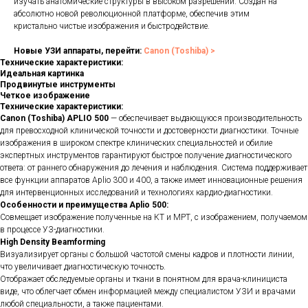
изучать анатомические структуры в высоком разрешении. Создан на
абсолютно новой революционной платформе, обеспечив этим
кристально чистые изображения и быстродействие.
Новые УЗИ аппараты, перейти:
Canon (Toshiba) >
Технические характеристики:
Идеальная картинка
Продвинутые инструменты
Четкое изображение
Технические характеристики:
Canon (Toshiba) APLIO 500
— обеспечивает выдающуюся производительность
для превосходной клинической точности и достоверности диагностики. Точные
изображения в широком спектре клинических специальностей и обилие
экспертных инструментов гарантируют быстрое получение диагностического
ответа: от раннего обнаружения до лечения и наблюдения. Система поддерживает
все функции аппаратов Aplio 300 и 400, а также имеет инновационные решения
для интервенционных исследований и технологиях кардио-диагностики.
Особенности и преимущества Aplio 500:
Совмещает изображение полученные на КТ и МРТ, с изображением, получаемом
в процессе УЗ-диагностики.
High Density Beamforming
Визуализирует органы с большой частотой смены кадров и плотности линии,
что увеличивает диагностическую точность.
Отображает обследуемые органы и ткани в понятном для врача-клинициста
виде, что облегчает обмен информацией между специалистом УЗИ и врачами
любой специальности, а также пациентами.