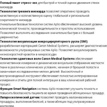
Полный пакет стресс-эхо
для быстрой и точной оценки движения стенок
миокарда.
Технология трекинга миокарда
позволяет оперативно проводить
качественную и количественную оценку глобальной и региональной
сократимости миокарда.
Уникальные базовые технологии систем Aplio обеспечивают высокий уровень
клинической точности, производительности и простоты использования.
Позволяют выполнять исследования значительно быстрее и с большей
уверенностью.
Технология визуализации микроциркуляторного русла (SMI)
,
разработанная корпорацией Canon Medical Systems, расширяет диагностические
возможности ультразвуковых систем Aplio. Позволяет визуализировать
низкоскоростной кровоток в микрососудах.
Технология сдвиговых волн Canon Medical Systems
обеспечивает
количественное измерение и динамическое визуальное отображение жесткости
ткани в различных клинических условиях, начиная от брюшной полости и
заканчивая исследованиями мелких деталей. Высокоточный и
воспроизводимый инструмент обеспечивает полностью интегрированные
измерения и отчеты для полной интеграции в ваш клинический рабочий
процесс.
Функция
Smart Navigation
системы Aplio позволяет улучшить точность и
повысить безопасность пациента во время проведения абляционных процедур.
Лапароскопический датчик
позволяет проводить малоинвазивные
процедуры, выполнение биопсий, а также абляции под ультразвуковым
контролем.