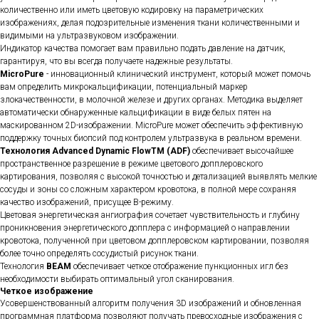
количественно или иметь цветовую кодировку на параметрических
изображениях, делая подозрительные изменения ткани количественными и
видимыми на ультразвуковом изображении.
Индикатор качества помогает вам правильно подать давление на датчик,
гарантируя, что вы всегда получаете надежные результаты.
MicroPure
- инновационный клинический инструмент, который может помочь
вам определить микрокальцификации, потенциальный маркер
злокачественности, в молочной железе и других органах. Методика выделяет
автоматически обнаруженные кальцификации в виде белых пятен на
маскированном 2D-изображении. MicroPure может обеспечить эффективную
поддержку точных биопсий под контролем ультразвука в реальном времени.
Технология Advanced Dynamic FlowTM (ADF)
обеспечивает высочайшее
пространственное разрешение в режиме цветового допплеровского
картирования, позволяя с высокой точностью и детализацией выявлять мелкие
сосуды и зоны со сложным характером кровотока, в полной мере сохраняя
качество изображений, присущее B-режиму.
Цветовая энергетическая ангиография сочетает чувствительность и глубину
проникновения энергетического допплера с информацией о направлении
кровотока, полученной при цветовом допплеровском картировании, позволяя
более точно определять сосудистый рисунок ткани.
Технология
BEAM
обеспечивает четкое отображение пункционных игл без
необходимости выбирать оптимальный угол сканирования.
Четкое изображение
Усовершенствованный алгоритм получения 3D изображений и обновленная
программная платформа позволяют получать превосходные изображения с