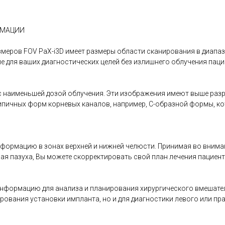
РМАЦИИ
змеров FOV PaX-i3D имеет размеры области сканирования в диапа
е для ваших диагностических целей без излишнего облучения паци
с наименьшей дозой облучения. Эти изображения имеют выше разр
ипичных форм корневых каналов, например, С-образной формы, к
формацию в зонах верхней и нижней челюсти. Принимая во внима
ая пазуха, Вы можете скорректировать свой план лечения пациент
ормацию для анализа и планирования хирургического вмешатель
ирования установки импланта, но и для диагностики левого или пр