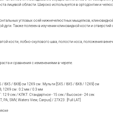
ста лицевой области. Широко используется в ортодонтии и челюс
изонтальных угловых осей нижнечелюстных мыщелков, клиновидной
й дуги. Также полезен в изучении клиновидной кости и отверстий 
атой кости, лобно-скулового шва, полости носа, положения вене
аста и сравнения с изменениями в черепе.
 8X5 / 8X8] см 12X9 см : Мульти [5X5 / 8X5 / 8X8 / 12X9] см
, 12X9 см : 0.2 мм / 0.3 мм
2.9 сек / КЛКТ: Стандартное - 15 сек / Высокое - 24 сек
PA, SMV, Waters View, Carpus] / 27X23 : [Full LAT]
ляске