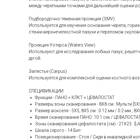
между черепными точками для дальнейшей оценки ро
Подбородочно-теменная проекция (SMV)
Используется для изучения основания черепа, гор
стенки верхнечелюстной пазухи и переломов скулово
Проекция Уотерса (Waters View)
Используют для исследования лобных пазух, решетч
дугой.
Запястье (Carpus)
Используется для комплексной оценки костного возр
СПЕЦИФИКАЦИИ
Функции - ПАНО + КЛКТ + ЦЕФАЛОСТАТ
Размеры зоны сканирования - 8X8 см : Мульти [5X5 /
Размер вокселя - 5X5, 8X5 см : 0.12 мм / 0.2 мм ; 8X8
Время сканирования ПАНО: 10.1 сек / ЦЕФАЛОСТАТ: 1
Зоны сканирования цефалостата (см) - 21X23 : [LAT, 
Шкала серого - 14 Бит
Позиционирование - Стоя / Сидя в инвалидной ко