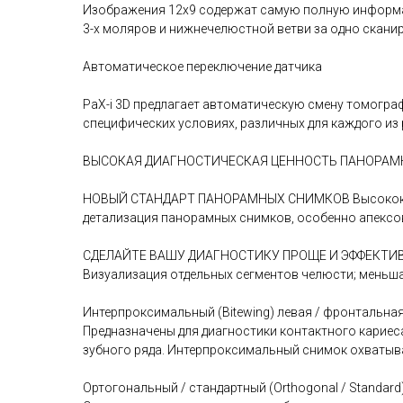
Изображения 12х9 содержат самую полную информац
3-х моляров и нижнечелюстной ветви за одно сканир
Автоматическое переключение датчика
PaX-i 3D предлагает автоматическую смену томограф
специфических условиях, различных для каждого из
ВЫСОКАЯ ДИАГНОСТИЧЕСКАЯ ЦЕННОСТЬ ПАНОРА
НОВЫЙ СТАНДАРТ ПАНОРАМНЫХ СНИМКОВ Высококачес
детализация панорамных снимков, особенно апексо
СДЕЛАЙТЕ ВАШУ ДИАГНОСТИКУ ПРОЩЕ И ЭФФЕКТИВН
Визуализация отдельных сегментов челюсти; меньша
Интерпроксимальный (Bitewing) левая / фронтальная
Предназначены для диагностики контактного кариеса
зубного ряда. Интерпроксимальный снимок охватыва
Ортогональный / стандартный (Orthogonal / Standard