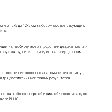
зоне от 5х5 до 12х9 см.Выбором соответствующего
ента.
ешение, необходимое в эндодонтии для диагностики
оторую затруднительно увидеть на традиционном
ние состояние основных анатомических структур,
а для достижения наилучших результатов.
ства в области верхней и нижней челюсти за одно
авого ВНЧС.