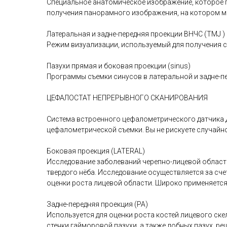
Специальное анатомическое изображение, которое п
получения панорамного изображения, на котором 
Латеральная и задне-передняя проекции ВНЧС (TMJ )
Режим визуализации, используемый для получения с
Пазухи прямая и боковая проекции (sinus)
Программы съемки синусов в латеральной и задне-п
ЦЕФАЛОСТАТ НЕПРЕРЫВНОГО СКАНИРОВАНИЯ
Система встроенного цефалометрического датчика 
цефалометрической съемки. Вы не рискуете случайно
Боковая проекция (LATERAL)
Исследование заболеваний черепно-лицевой области
твердого нёба. Исследование осуществляется за сч
оценки роста лицевой области. Широко применяется
Задне-передняя проекция (PA)
Используется для оценки роста костей лицевого ск
стенки гайморовой пазухи, а также лобных пазух, р