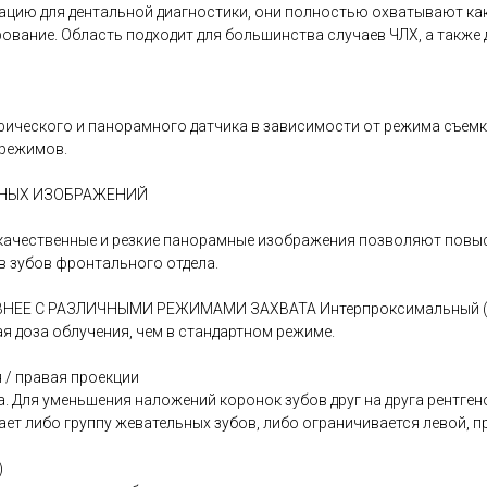
ию для дентальной диагностики, они полностью охватывают как
ование. Область подходит для большинства случаев ЧЛХ, а также
ического и панорамного датчика в зависимости от режима съемки.
 режимов.
МНЫХ ИЗОБРАЖЕНИЙ
твенные и резкие панорамные изображения позволяют повысит
в зубов фронтального отдела.
ЕЕ С РАЗЛИЧНЫМИ РЕЖИМАМИ ЗАХВАТА Интерпроксимальный (B
я доза облучения, чем в стандартном режиме.
 / правая проекции
. Для уменьшения наложений коронок зубов друг на друга рентген
ет либо группу жевательных зубов, либо ограничивается левой, 
)