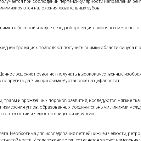
олучается при соблюдении перпендикулярности направления рентг
минимизируются наложения жевательных зубов.
нимка в боковой и задне-передней проекциях височно-нижнечелюс
ередней проекциях позволяют получить снимки области синуса в 
Данное решение позволяет получать высококачественные изображ
 повредить датчик при съемке/установке на цефалостат.
, травм и врожденных пороков развития, исследуются мягкие тка
ет измерения углов, образованных соединительными линиями меж
 в ортодонтии и челюстно-лицевой хирургии.
елета. Необходима для исследования ветвей нижней челюсти, рет
ешетчатой кости. Исследование осуществляется за счет измерени