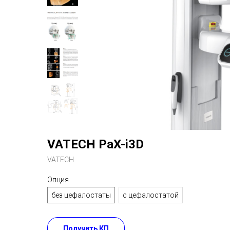
VATECH PaX-i3D
VATECH
Опция
без цефалостаты
с цефалостатой
Получить КП