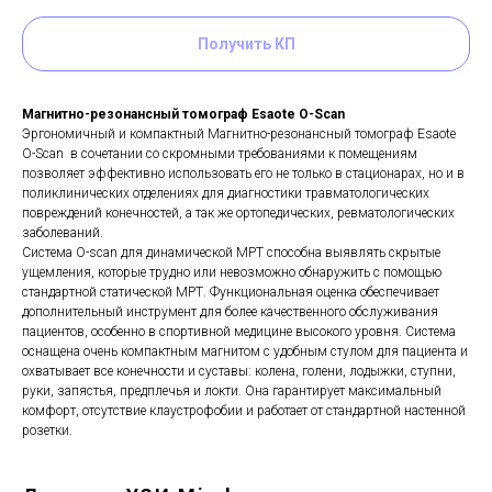
Получить КП
Магнитно-резонансный томограф Esaote O-Scan
Эргономичный и компактный Магнитно-резонансный томограф Esaote
O-Scan в сочетании со скромными требованиями к помещениям
позволяет эффективно использовать его не только в стационарах, но и в
поликлинических отделениях для диагностики травматологических
повреждений конечностей, а так же ортопедических, ревматологических
заболеваний.
Система O-scan для динамической МРТ способна выявлять скрытые
ущемления, которые трудно или невозможно обнаружить с помощью
стандартной статической МРТ. Функциональная оценка обеспечивает
дополнительный инструмент для более качественного обслуживания
пациентов, особенно в спортивной медицине высокого уровня. Система
оснащена очень компактным магнитом с удобным стулом для пациента и
охватывает все конечности и суставы: колена, голени, лодыжки, ступни,
руки, запястья, предплечья и локти. Она гарантирует максимальный
комфорт, отсутствие клаустрофобии и работает от стандартной настенной
розетки.