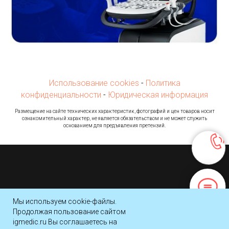
Использование cookies
-
Политика
конфиденциальности
-
Юридическая информация
Ра
змещение на сайте технических характеристик, фотографий и цен товаров носит
ознакомительный характер, не является обязательством и не может служить
основанием для предъявления претензий.
© 2016-2026 Компания Имидж Групп
Мы используем cookie-файлы.
Продолжая пользование сайтом
Наверх
igmedic.ru Вы соглашаетесь на