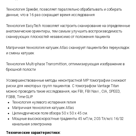
Технология Speeder, позволяет параллельно обрабатывать и собирать
данные, что в 16 раз сокращает время исследования
Технология EasyTech позволяет настроить сканирование на определенные
анатомические ориентиры, тем самым улучшить воспроизводимость
сканирующих плоскостей независимо от положения пациента
Матричная технология катушек Atlas сканирует пациента без переукладок
и смены катушек
Технология Multi-phase Transmittion, оптимизирующая изображение в
брюшной полости
Усовершенствованные методы неконтрастной МР томографии снижают
риски для некоторых групп пациентов. С томографом Vantage Titan
можно проводить такие исследования, как FBI, FBI Navi , CIA, SPEED,
FSBB, Time-SLIP.
Технология нулевого испарения гелия
Матричная технология катушек Atlas
Цилиндрическое поле обзора 50 x 50 x 45 см.
Мощные высокоскоростные градиенты 45 мT/м, 203 Тл/м/с 16/32
канальная электроника
Технические характеристики: