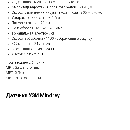
Индуктивность магнитного поля – 3 Тесла
Амплитуда наростания поля градиентов - 30 мТ/м
Скорость изменения индуктивности поля - 203 мТ/м/мс
Ультракороткий канал – 1,6 м
Диаметр гентри – 71 см
Поле обзора FOV 55х55х50 см³
16 канальная электроника
Скорость обработки - 4400 изображений в секунду
ЖК монитор - 24 дюйма
Оперативная память 24 ГБ
Жесткий диск 2,2 ТБ
Производитель: Япония
МРТ: Закрытого типа
МРТ: 3 Тесла
МРТ: Высокопольный
Датчики УЗИ Mindrey