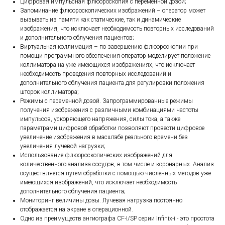
Цифровая импульсная флюороскопия с переменной дозой;
Запоминание флюороскопических изображений – оператор может
вызывать из памяти как статические, так и динамические
изображения, что исключает необходимость повторных исследований
и дополнительного облучения пациентов;
Виртуальная коллимация – по завершению флюороскопии при
помощи программного обеспечения оператор моделирует положение
коллиматора на уже имеющихся изображениях, что исключает
необходимость проведения повторных исследований и
дополнительного облучения пациента для регулировки положения
шторок коллиматора;
Режимы с переменной дозой. Запрограммированные режимы
получения изображения с различными комбинациями частоты
импульсов, ускоряющего напряжения, силы тока, а также
параметрами цифровой обработки позволяют провести цифровое
увеличение изображения в масштабе реального времени без
увеличения лучевой нагрузки;
Использование флюороскопических изображений для
количественного анализа сосудов, в том числе и коронарных. Анализ
осуществляется путем обработки с помощью численных методов уже
имеющихся изображений, что исключает необходимость
дополнительного облучения пациента;
Мониторинг величины дозы. Лучевая нагрузка постоянно
отображается на экране в операционной.
Одно из преимуществ ангиографа СF-I/SP серии Infinix-i - это простота