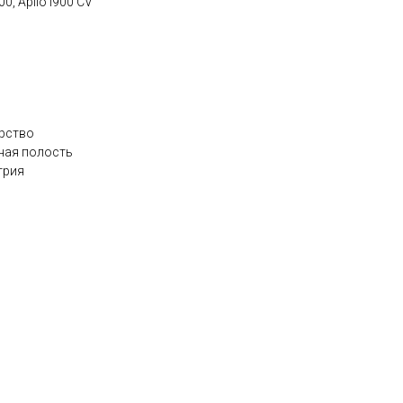
800, Aplio i900 CV
ерство
ная полость
трия