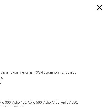
9 мм применяется для УЗИ брюшной полости, в
а.
ц
o 300, Aplio 400, Aplio 500, Aplio A450, Aplio A550,