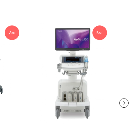
Акц
Выг