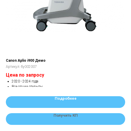
Canon Aplio i900 Демо
Can
Артикул:
бу002007
Арт
Цена по запросу
от
2020 - 2024 года
Все опции открыты
Датчики по запросу
Премиум класса
Подробнее
Гарантия 1 год.
Получить КП