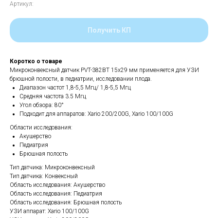
Артикул:
Получить КП
Коротко о товаре
Микроконвексный датчик PVT-382BT 15х29 мм применяется для УЗИ
брюшной полости, в педиатрии, исследовании плода.
Диапазон частот 1,8-5,5 Мгц/ 1,8-5,5 Мгц
Средняя частота 3.5 Мгц
Угол обзора: 80°
Подходит для аппаратов: Xario 200/200G, Xario 100/100G
Области исследования:
Акушерство
Педиатрия
Брюшная полость
Тип датчика: Микроконвексный
Тип датчика: Конвексный
Область исследования: Акушерство
Область исследования: Педиатрия
Область исследования: Брюшная полость
УЗИ аппарат: Xario 100/100G