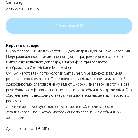
Samsung
Артикул:
00004219
Получить КП
Коротко о товаре
Широкополосный мультичастотный датчик для 2D/3D/4D сканирования.
Поддерживает все режимы цветного допплера, режим спектрального
импульсно-волнового допплера, а также фильтры обработки
изображения ClearVision и MultiVision
CV1-8A изготовлен по технологии Samsung S-Vue (монокристальная
решетка пьезоэлементов). Такие кристаллы обладают почти идеальной
однородностью, благодаря чему имеют широкий диапазон частот и в два
раза большую эффективность по сравнению с обычными датчиками. Это
обеспечивает превосходную визуализацию, в том числе в доплеровских
режимах.
Датчик имеет высокую плотность элементов, обеспечивая более
детализированное и четкое изображение по сравнению с обычными
сенсорами.
Диапазон частот 1-8 МГц.