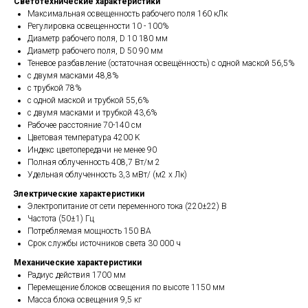
Светотехнические характеристики
Максимальная освещенность рабочего поля 160 кЛк
Регулировка освещенности 10 - 100%
Диаметр рабочего поля, D 10 180 мм
Диаметр рабочего поля, D 50 90 мм
Теневое разбавление (остаточная освещённость) с одной маской 56,5%
с двумя масками 48,8%
с трубкой 78%
с одной маской и трубкой 55,6%
с двумя масками и трубкой 43,6%
Рабочее расстояние 70-140 см
Цветовая температура 4200 K
Индекс цветопередачи не менее 90
Полная облученность 408,7 Вт/м 2
Удельная облученность 3,3 мВт/ (м2 х Лк)
Электрические характеристики
Электропитание от сети переменного тока (220±22) В
Частота (50±1) Гц
Потребляемая мощность 150 ВА
Срок службы источников света 30 000 ч
Механические характеристики
Радиус действия 1700 мм
Перемещение блоков освещения по высоте 1150 мм
Масса блока освещения 9,5 кг