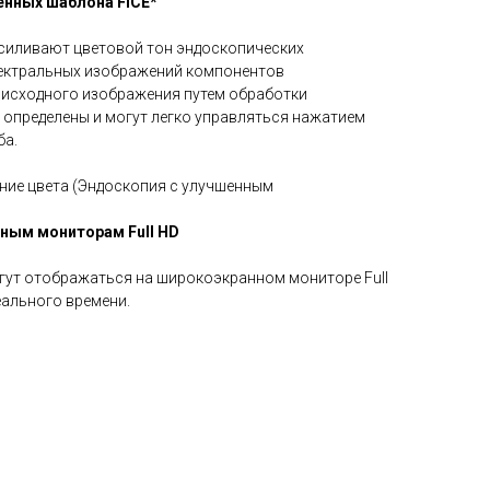
енных шаблона FICE*
 усиливают цветовой тон эндоскопических
пектральных изображений компонентов
 исходного изображения путем обработки
 определены и могут легко управляться нажатием
ба.
ение цвета (Эндоскопия с улучшенным
ным мониторам Full HD
ут отображаться на широкоэкранном мониторе Full
еального времени.