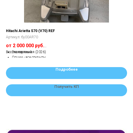
Hitachi Arietta S70 (V70) REF
Б/У
Артикул:
бу00AR70
Арт
от 2 000 000 руб.
от
Восстановленная (2026)
Экспертный
Опции - все открыты
Гарантия 1 год.
Подробнее
Получить КП