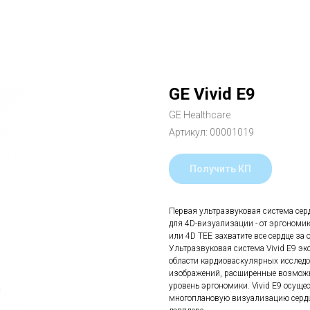
GE Vivid E9
GE Healthcare
Артикул:
00001019
Получить КП
Первая ультразвуковая система серд
для 4D-визуализации - от эргономи
или 4D TEE захватите все сердце за 
Ультразвуковая система Vivid E9 э
области кардиоваскулярных исследо
изображений, расширенные возмож
уровень эргономики. Vivid E9 осущ
многоплановую визуализацию сердца