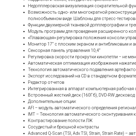
Недопплеровская визуализация сократительной фу
Возможность одно- или многократной реконструкц
полнообъемном виде. Шаблоны для стресс-тестиров
Функции двухмерной тканевой допплерографии и тр
Модуль программ для проведения расширенного коли
«Плавающая» регулировка положения консоли упра
Монитор 17” с плоским экраном и антибликовым и 
Сенсорная панель управления 10,4”
Регулировка скорости прокрутки кинопетли – не мен
Автоматическая оптимизация изображения нажатие
Технология автоматического подавления артефакто
Экспорт исследований на CD в стандартном формате
Редактор отчетов
Интегрированная в аппарат компьютерная рабочая с
Встроенный жесткий диск (160Гб), DVD-RW дисковод
Дополнительные опции:
AFI – модуль автоматического определения регион
IMT – Технология автоматического оконтуривания к
Контрастирование полости ЛЖ
Сосудистый и брюшной контрасты
Advanced Q-Scan (TSI, Adv.TSI, Strain, Strain Rate