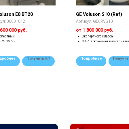
oluson E8 BT20
GE Voluson S10 (Ref)
кул:
00001012
Артикул:
GE0RVS10
 600 000 руб.
от 1 800 000 руб.
спертный
Экспертного класса
 - 2019/22
3D/4D объемная визуализац
ции - все открыты
CW постоянно-волновой,
стояние - Восстановленный
PW импульсно-волновой доп
дробнее
Получить КП
Подробнее
Получит