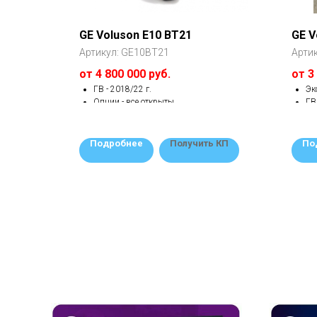
GE Voluson E10 BT21
GE V
Артикул:
GE10BT21
Арти
от 4 800 000 руб.
от 3
ГВ - 2018/22 г.
Эк
Опции - все открыты
ГВ
Гарантия от 1 года.
Оп
Со
ь КП
Подробнее
Получить КП
По