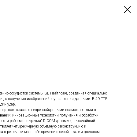
ечно-сосудистой системы GE Healthcare, созданная специально
ки до получения изображений и управления данными. В 4D TTE
один удар.
кспертного класса с непревзойденными возможностями в
ваний: инновационные технологии получения и обработки
ности работы с "сырыми" DICOM данными, высочайший
ествляет четырехмерную объемную реконструкцию и
 в реальном масштабе времени в серой шкале и цветовом