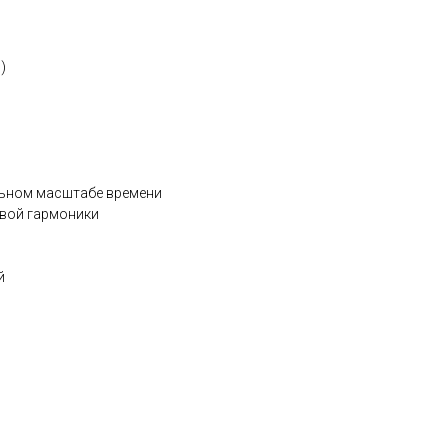
)
льном масштабе времени
евой гармоники
й