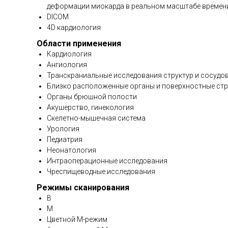
деформации миокарда в реальном масштабе времени
DICOM
4D кардиология
Области применения
Кардиология
Ангиология
Транскраниальные исследования структур и сосудо
Близко расположенные органы и поверхностные ст
Органы брюшной полости
Акушерство, гинекология
Скелетно-мышечная система
Урология
Педиатрия
Неонатология
Интраоперационные исследования
Чреспищеводные исследования
Режимы сканирования
B
M
Цветной М-режим