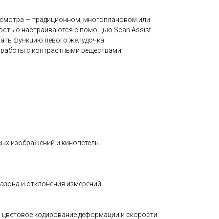
осмотра — традиционном, многоплановом или
ностью настраиваются с помощью Scan Assist
вать функцию левого желудочка
, работы с контрастными веществами.
вых изображений и кинопетель
пазона и отклонения измерений
ка, цветовое кодирование деформации и скорости