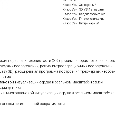
допплере.
Класс Узи: Экспертный
Класс Узи: 3D УЗИ аппараты
Класс Узи: Кардиологические
Класс Узи: Гинекологические
Класс Узи: Ветеринарный
жим подавления зернистости (SRI), режим панорамного сканирова
ищеводных исследований, режим интраоперационных исследований
Easy 3D), расширенная программа построения трехмерных изобра
оритма
лановой визуализации сердца в реальном масштабе времен
кции датчика
ции и многоплановой визуализации сердца в реальном масштабе вр
я оценки региональной сократимости