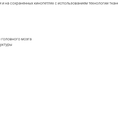
 и на сохраненных кинопетлях с использованием технологии ткан
в головного мозга
руктуры