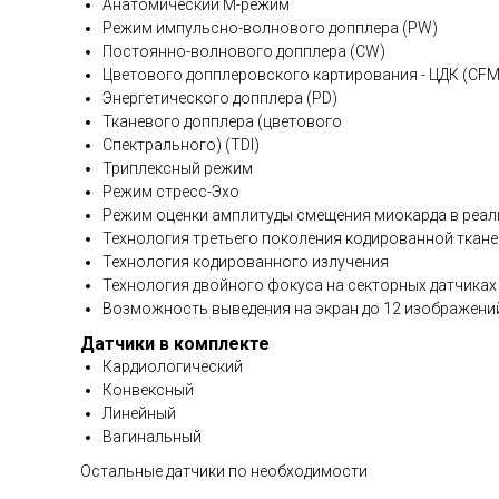
Анатомический М-режим
Режим импульсно-волнового допплера (PW)
Постоянно-волнового допплера (CW)
Цветового допплеровского картирования - ЦДК (CFM
Энергетического допплера (PD)
Тканевого допплера (цветового
Спектрального) (TDI)
Триплексный режим
Режим стресс-Эхо
Режим оценки амплитуды смещения миокарда в реа
Технология третьего поколения кодированной ткан
Технология кодированного излучения
Технология двойного фокуса на секторных датчиках
Возможность выведения на экран до 12 изображени
Датчики в комплекте
Кардиологический
Конвексный
Линейный
Вагинальный
Остальные датчики по необходимости