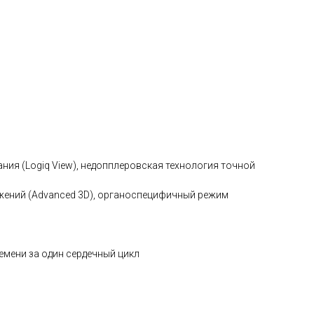
ния (Logiq View), недопплеровская технология точной
жений (Advanced 3D), органоспецифичный режим
емени за один сердечный цикл