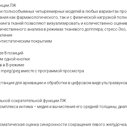
нкции ЛЖ
ии полнообъемных четырехмерных моделей в любых вариантах пр
ания как фармакологического, так и с физической нагрузкой пол
екинга тканей позволяют визуализировать и количественно оцени
чественного анализа в режимах тканевого допплера, стресс-Эхо
вления
антистатическим покрытием
ее 8 позиций
м одной кнопки
в в В-режиме
 mpeg/jpeg вместе с программой просмотра
танция для архивации и обработки в цифровом виде ультразвуко
альной сократительной функции ЛЖ
омплекса интима – медия и вычисления его средней толщины, диа
) – автоматическая оценка синхронности сокращения левого желудоч