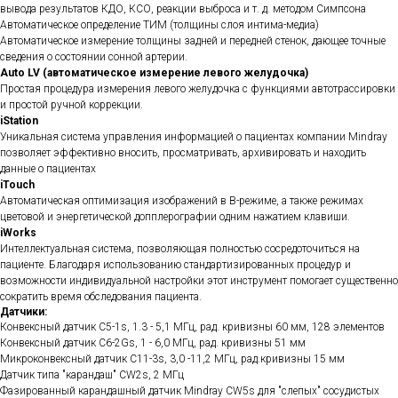
вывода результатов КДО, КСО, реакции выброса и т. д. методом Симпсона
Автоматическое определение ТИМ (толщины слоя интима-медиа)
Автоматическое измерение толщины задней и передней стенок, дающее точные
сведения о состоянии сонной артерии.
Auto LV (автоматическое измерение левого желудочка)
Простая процедура измерения левого желудочка с функциями автотрассировки
и простой ручной коррекции.
iStation
Уникальная система управления информацией о пациентах компании Mindray
позволяет эффективно вносить, просматривать, архивировать и находить
данные о пациентах
iTouch
Автоматическая оптимизация изображений в B-режиме, а также режимах
цветовой и энергетической допплерографии одним нажатием клавиши.
iWorks
Интеллектуальная система, позволяющая полностью сосредоточиться на
пациенте. Благодаря использованию стандартизированных процедур и
возможности индивидуальной настройки этот инструмент помогает существенно
сократить время обследования пациента.
Датчики:
Конвексный датчик С5-1s, 1.3 - 5,1 МГц, рад. кривизны 60 мм, 128 элементов
Конвексный датчик С6-2Gs, 1 - 6,0 МГц, рад. кривизны 51 мм
Микроконвексный датчик C11-3s, 3,0 -11,2 МГц, рад.кривизны 15 мм
Датчик типа "карандаш" CW2s, 2 МГц
Фазированный карандашный датчик Mindray CW5s для "слепых" сосудистых