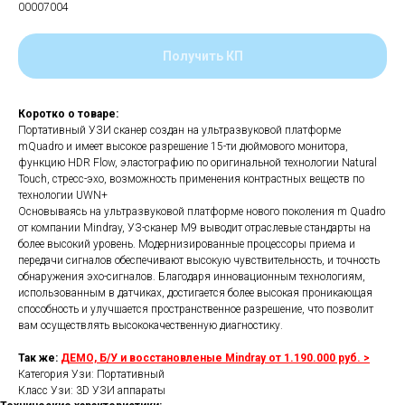
00007004
Получить КП
Коротко о товаре:
Портативный УЗИ сканер создан на ультразвуковой платформе
mQuadro и имеет высокое разрешение 15-ти дюймового монитора,
функцию HDR Flow, эластографию по оригинальной технологии Natural
Touch, стресс-эхо, возможность применения контрастных веществ по
технологии UWN+
Основываясь на ультразвуковой платформе нового поколения m Quadro
от компании Mindray, УЗ-сканер M9 выводит отраслевые стандарты на
более высокий уровень. Модернизированные процессоры приема и
передачи сигналов обеспечивают высокую чувствительность, и точность
обнаружения эхо-сигналов. Благодаря инновационным технологиям,
использованным в датчиках, достигается более высокая проникающая
способность и улучшается пространственное разрешение, что позволит
вам осуществлять высококачественную диагностику.
Так же:
ДЕМО, Б/У и восcтановленые Mindray от 1.190.000 руб. >
Категория Узи: Портативный
Класс Узи: 3D УЗИ аппараты