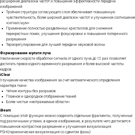
расширение диапазона частот и повышение эффективности передачи
изображений.
Тройная структура согласующего слоя обеспечивает повышенную
чувствительность, более широкий диапазон частот и улучшенное соотношение
«сигнал/шум»
Применение полностью разделенных кристаллов для снижения
перекрестных помех, улучшения фокусировки и повышения поперечного
разрешения
Терморегулирование для лучшей передачи звуковой волны
Формирование мульти-луча
Увеличение скорости обработки сигнала от одного луча до 12 раз позволяет
достигать превосходного временного разрешения и более высокой частоты
кадров.
iClear
Улучшение качества изображения за счет автоматического определения
характера ткани
Четкие контуры без разрывов
Плавное и однородное отображение тканей
Более чистые «неотражаемые области»
iBeam
С помощью этой функции можно соединить отдельные фрагменты, полученные
под различными углами, в единое изображение, в результате чего достигается
повышенное контрастное разрешение и улучшенная визуализация.
PSHI(гармоническая визуализация со сдвигом фазы)