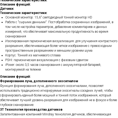
Технические характеристики:
Описание функций:
Датчики:
Технические характеристики:
Основной монитор: 15,6" светодиодный тонкий монитор HD
Работа с "сырыми данными": Пост-обработка сохраненных изображений, в
том числе настройка параметров, добавление комментариев и данных
измерений, что обеспечивает максимальную продуктивность во время
сканирования
Изолированная гармоническая визуализация: для улучшения контрастного
разрешения, обеспечивающая более четкое изображение с превосходным
пространственным разрешением и меньшим уровнем шума
Корпус: Тонкий из магниевого сплава
PSHI: гармоническая визуализация с фазовым сдвигом
iPower: около 3,5 часов сканирования с аккумуляторной батареей,
монтируемой на тележке
Описание функций:
Формирование луча, дополненного эхосигналом
Функция формирования луча, дополненного эхосигналами, позволяет
использовать традиционно игнорируемые эхосигналы соседних лучей, чтобы
сформировать единый более мощный и тонкий поток изображения, который
обеспечивает лучший уровень разрешения для изображений не в фокусе и более
глубокое сканирование.
3T Технология производства датчиков
Запатентованная компанией Mindray технология датчиков, обеспечивающая