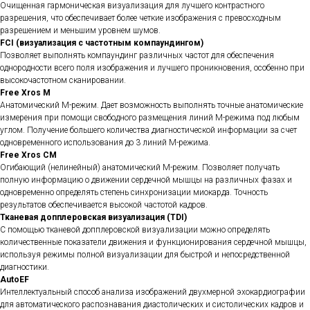
Очищенная гармоническая визуализация для лучшего контрастного
разрешения, что обеспечивает более четкие изображения с превосходным
разрешением и меньшим уровнем шумов.
FCI (визуализация с частотным компаундингом)
Позволяет выполнять компаундинг различных частот для обеспечения
однородности всего поля изображения и лучшего проникновения, особенно при
высокочастотном сканировании.
Free Xros M
Анатомический М-режим. Дает возможность выполнять точные анатомические
измерения при помощи свободного размещения линий М-режима под любым
углом. Получение большего количества диагностической информации за счет
одновременного использования до 3 линий М-режима.
Free Xros CM
Огибающий (нелинейный) анатомический М-режим. Позволяет получать
полную информацию о движении сердечной мышцы на различных фазах и
одновременно определять степень синхронизации миокарда. Точность
результатов обеспечивается высокой частотой кадров.
Тканевая допплеровская визуализация (TDI)
С помощью тканевой допплеровской визуализации можно определять
количественные показатели движения и функционирования сердечной мышцы,
используя режимы полной визуализации для быстрой и непосредственной
диагностики.
AutoEF
Интеллектуальный способ анализа изображений двухмерной эхокардиографии
для автоматического распознавания диастолических и систолических кадров и