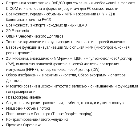
Встроенная опция записи DVD/CD для сохранения изображений в формате
DICOM или экспорта в формате .jpeg и .avi для PC совместимости
Возможность передачи объемных MPR-изображений (X, Y и Z) в
большинство систем PACS
Возможность экспорта исходных данных QLAB
2D Panoramic
Опция Энергетического Допплера
Тканевые гармоники и визуализация гармоник с инверсией импульса
Базовые функции визуализации 3D с опцией MPR (многопроекционная
реконструкция)
2D, M-режим, анатомический M-режим, ЦДК, импульсно-волновой доплер
(PW), импульсно-волновой доплер с высокой частотой повторения
импульсов (HPRF), непрерывно-волновой доплер (CW)
Обзор изображений в режиме кинопетли, Обзор эхограмм и спектров
Допплера
Масштабирование высокой четкости с записью и считыванием и функциями
панорамирования
Псевдоокрашивание
Средства измерения: расстояния, глубины, площади и длины контура
Измерения объема потока
Пакет тканевого Допплера (Tissue Doppler Imaging)
Контрастирование левого желудочка
Протокол Стресс эхо