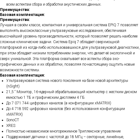
всем аспектам сбора и обработки акустических данных.
Преимущества:
Базовая комплектация:
Преимущества:
Лучшая в своём классе, компактная и универсальная система EPIQ 7 позволяет
выполнять высококлассные ультразвуковые исследования, обеспечивая
высочайший уровень производительности, который позволяет решать наиболее
сложные клинические задачи. Система Epiq 7 обладает сверхмощной
платформой из когда-либо использовавшихся для ультразвуковой диагностики,
при этом обладает низким потреблением энергии, что делает её экологичной и
сверх уникальной. Эта платформа охватывает все аспекты сбора эхо-
графических данных и их обработки, позволяя по-настоящему ощутить новые
возможности системы.
Базовая комплектация:
Ультразвуковая система нового поколения на базе новой архитектуры
(nSight)
21,5 “ Монитор, 16-ядерный обрабатывающий компьютер с жестким диском
емкостью 1 ТБ и графическим дисплеем 4 ГБ
До 7 071 744 цифровых каналов (в конфигурации xMATRIX)
До 4 718 592 цифровых каналов (без использования конфигурации
xMATRIX)
SonoCT
XRES
Полностью независимое многорежимное Триплексное управление
Поддерживает датчики с частотой до 18 МГц – секторные, линейные,