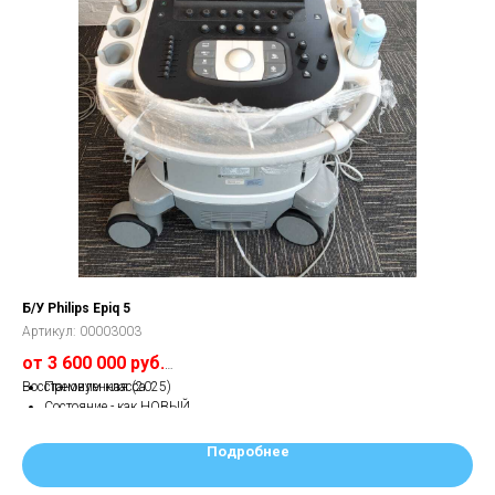
Б/У Philips Epiq 5
Дем
Артикул:
00003003
Арт
от 3 600 000 руб.
от
Восстановленная (2025)
Премиум класса
Де
Состояние - как НОВЫЙ
Опции - все ОТКРЫТЫ
Гарантия - от 1 год.
Подробнее