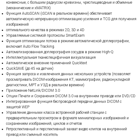
конвексные, с большим радиусом кривизны, чреспищеводные и объемные
(механические и xMATRIX)
Функция AutoSCAN (iSCAN в реальном времени) обеспечивает
автоматическую непрерывную оптимизацию усиления и TCG для получения
изображений
оптимального качества в режимах 2D, 3D и 4D
Управляемые системой протоколы SmartExam
Функция оптимизации потока в режиме автоматической доплерографии,
включает Auto Flow Tracking.
Автоматизированная доплерография сосудов в режиме High-Q
Интеллектуальная тканеспецифичная визуализация
Автоматическое внесение примечаний Quicktext
QuickSAVE (до 45 на датчик)
Функция запроса и извлечения данных нескольких устройств (позволяет
просматривать DICOM-изображения КТ, маммографии, радионуклидной
диагностики, МРТ и УЗД в реальном времени)
Приложение NetLink/DICOM 3.0
Опции Печати и Сохранения DICOM 3.0 на внутреннем приводе или DVD/CD
Интегрированная функция беспроводной передачи данных DICOM с
защитой WEP
Управление данными класса встроенной рабочей станции с
предварительным просмотром в формате миниатюрных изображений и
сохранением изображений, циклов и отчетов
Ретроспективный и перспективный захват видео клипов на внутренний
привод или съемный носитель