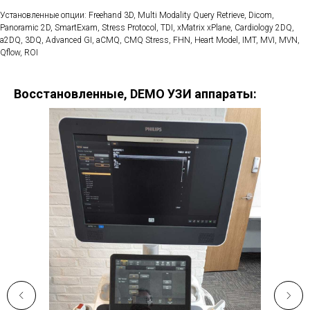
Установленные опции: Freehand 3D, Multi Modality Query Retrieve, Dicom,
Panoramic 2D, SmartExam, Stress Protocol, TDI, xMatrix xPlane, Cardiology 2DQ,
a2DQ, 3DQ, Advanced GI, aCMQ, CMQ Stress, FHN, Heart Model, IMT, MVI, MVN,
Qflow, ROI
Восстановленные, DEMO УЗИ аппараты: