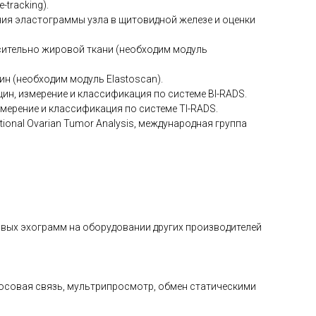
tracking).
ия эластограммы узла в щитовидной железе и оценки
ительно жировой ткани (необходим модуль
н (необходим модуль Elastoscan).
ин, измерение и классификация по системе BI-RADS.
змерение и классификация по системе TI-RADS.
ional Ovarian Tumor Analysis, международная группа
овых эхограмм на оборудовании других производителей
лосовая связь, мультрипросмотр, обмен статическими