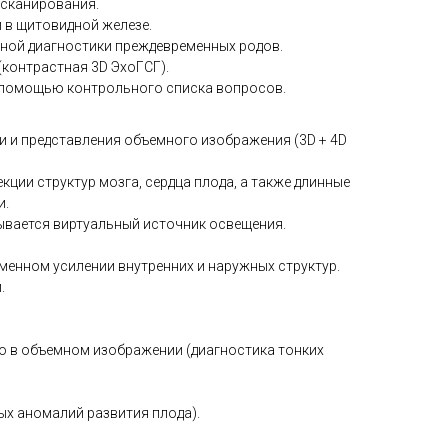
 сканирования.
 в щитовидной железе.
ной диагностики преждевременных родов.
(контрастная 3D ЭхоГСГ).
с помощью контрольного списка вопросов.
и и представления объемного изображения (3D + 4D
оекции структур мозга, сердца плода, а также длинные
и.
ывается виртуальный источник освещения.
менном усилении внутренних и наружных структур.
.
тью в объемном изображении (диагностика тонких
х аномалий развития плода).