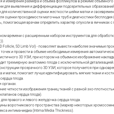
я и измерения размера и объема фолликулов в режиме объемного
и для выявления и дифференциации подозрительных образований
для количественной оценки жесткости шейки матки и своевремен
для оценки проходимости маточных труб и диагностики бесплодия 
ь, помогающая врачам определить характер опухоли в яичниках 
ьном времени с расширенным набором инструментов для обработк
)).
 5D Follicle, 5D Limb Vol) - позволяет вывести наиболее значимые пр
 точек и провести в объеме необходимые измерения автоматическ
листичного 3D УЗИ, при котором на объемное изображение наклад
дит трехмерную анатомию плода с исключительной детализацией.
онструкции прозрачного 3D УЗИ, которое получается при одновре
 и матки, помогает лучше идентифицировать мягкие ткани и кости
сердца плода.
и органах.
вышение четкости изображения границ тканей с разной эхо-плотнос
 клапанов сердца плода).
 для правого и левого желудочка сердца плода.
щины воротникового пространства (маркер некоторых хромосомны
са интима-медиа (Intima Media Thickness).