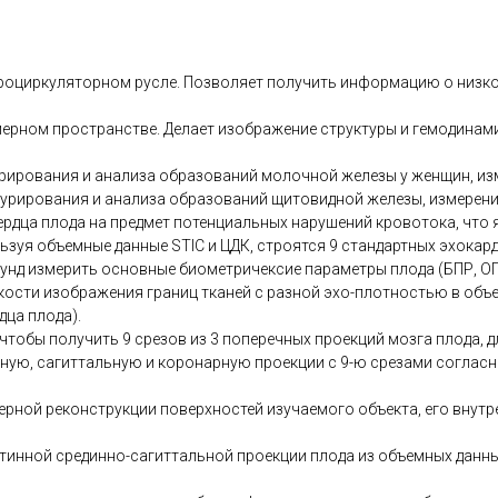
кроциркуляторном русле. Позволяет получить информацию о низк
хмерном пространстве. Делает изображение структуры и гемодинам
рирования и анализа образований молочной железы у женщин, изм
урирования и анализа образований щитовидной железы, измерение
сердца плода на предмет потенциальных нарушений кровотока, чт
зуя объемные данные STIC и ЦДК, строятся 9 стандартных эхокард
кунд измерить основные биометричексие параметры плода (БПР, ОГ,
 четкости изображения границ тканей с разной эхо-плотностью в о
дца плода).
 чтобы получить 9 срезов из 3 поперечных проекций мозга плода,
ную, сагиттальную и коронарную проекции с 9-ю срезами согласн
рной реконструкции поверхностей изучаемого объекта, его внутре
тинной срединно-сагиттальной проекции плода из объемных данны