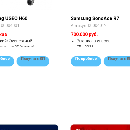
ng UGEO H60
Samsung SonoAce R7
:
00004001
Артикул:
00004012
каз
700.000 руб.
кий/ Экспертный
Высокого класса
ма Live 3D(опция)
ГВ - 2016
актный дизайн
Состояние отличное
обнее
Получить КП
Подробнее
Получить К
лен для акушерства и
Комплект - 3 датчика
кологии