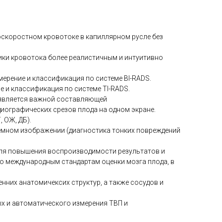
оскоростном кровотоке в капиллярном русле без
ики кровотока более реалистичным и интуитивно
ерение и классификация по системе BI-RADS.
 и классификация по системе TI-RADS.
о является важной составляющей
иографических срезов плода на одном экране.
 ОЖ, ДБ).
бъемном изображении (диагностика тонких повреждений
 для повышения воспроизводимости результатов и
о международным стандартам оценки мозга плода, в
нних анатомичексих структур, а также сосудов и
х и автоматического измерения ТВП и