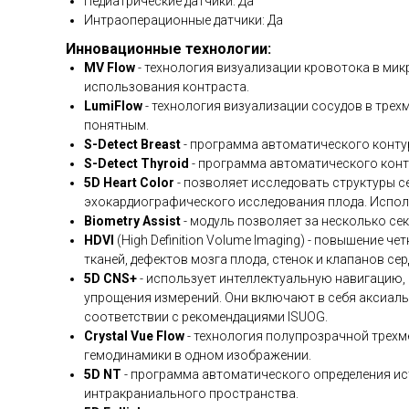
Педиатрические датчики: Да
Интраоперационные датчики: Да
Инновационные технологии:
MV Flow
- технология визуализации кровотока в ми
использования контраста.
LumiFlow
- технология визуализации сосудов в тре
понятным.
S-Detect Breast
- программа автоматического конту
S-Detect Thyroid
- программа автоматического конт
5D Heart Color
- позволяет исследовать структуры 
эхокардиографического исследования плода. Исполь
Biometry Assist
- модуль позволяет за несколько се
HDVI
(High Definition Volume Imaging) - повышение
тканей, дефектов мозга плода, стенок и клапанов сер
5D CNS+
- использует интеллектуальную навигацию,
упрощения измерений. Они включают в себя аксиаль
соответствии с рекомендациями ISUOG.
Crystal
Vue
Flow
- технология полупрозрачной трехме
гемодинамики в одном изображении.
5D NT
- программа автоматического определения ис
интракраниального пространства.