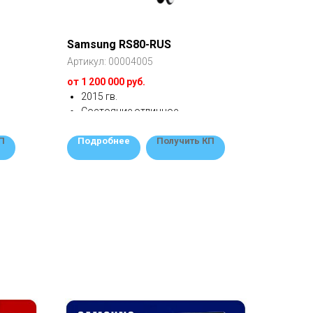
Samsung RS80-RUS
Артикул:
00004005
от 1 200 000 руб.
2015 гв.
Состояние отличное
Премиум система
3 датчики
П
Подробнее
Получить КП