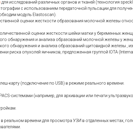
я
для исследований различных органов и тканей (технология speckle-
ографии с использованием передаточной пульсации для получен
обходим модуль Elastoscan).
ественной оценки жесткости образования молочной железы относ
количественной оценки жесткости шейки матки у беременных женщи
ского обнаружения и анализа образований молочной железы у женщ
еского обнаружения и анализа образований щитовидной железы , и
ки риска опухолей яичников, предложенная группой IOTA (Internat
леш-карту (подключение по USB) в режиме реального времени.
 PACS-системами (например, для архивации или печати ультразвук
тройкам.
в реальном времени для просмотра УЗИ в отдаленных местах, го
ователями.