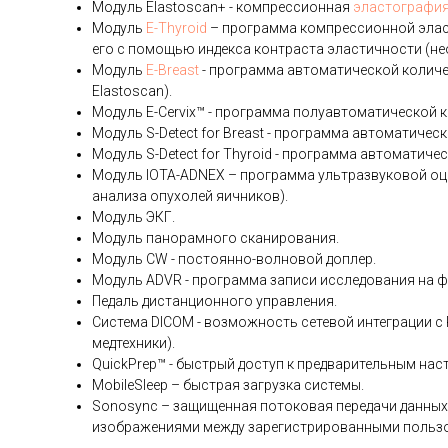
Модуль Elastoscan+ - компрессионная
эластографи
Модуль
E-Thyroid
– программа компрессионной эласт
его с помощью индекса контраста эластичности (не
Mодуль
E-Breast
- программа автоматической колич
Elastoscan).
Mодуль E-Cervix™ - программа полуавтоматической 
Модуль S-Detect for Breast - программа автоматиче
Модуль S-Detect for Thyroid - программа автоматич
Модуль IOTA-ADNEX – программа ультразвуковой оцен
анализа опухолей яичников).
Модуль ЭКГ.
Модуль панорамного сканирования.
Модуль CW - постоянно-волновой доплер.
Модуль ADVR - программа записи исследования на ф
Педаль дистанционного управления.
Система DICOM - возможность сетевой интеграции с
медтехники).
QuickPrep™ - быстрый доступ к предварительным нас
MobileSleep – быстрая загрузка системы.
Sonosync – защищенная потоковая передачи данных 
изображениями между зарегистрированными польз