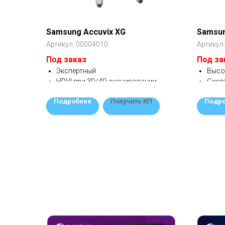
Samsung Accuvix XG
Samsu
Артикул:
00004010
Артикул
Под заказ
Под за
Экспертный
Высо
HDVI при 3D/4D сканировании
Систе
Детальное изображение для тонкой
Комп
Подробнее
Получить КП
Подр
диагностики
Идеа
гине