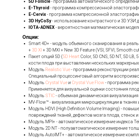
5D Follicle
- программа автоматического определени
E-Thyroid
- программа компрессионной эластографи
E-Cervix
- программа компрессионной эластографии 
3D HyCoSy
- использование контрастного и 3D УЗИ 
IOTA-ADNEX
- вероятностная математическая модел
Опции:
Smart 4D+ - модуль объемного сканирования в реал
+
3D XI
+ 3D MXI + New 3D Feature (VSI, SFVI, Smooth cut
Пакет опций 5D (
5D Heart
Color, 5D CNS, 5D NT, 5D LB,
кости плода при выставлении нескольких маркерных
Модуль
Realistic Vue
- программа реконструкции реа
Специальный процессинговый алгоритм воспроизво
Модуль
Crystal Vue
и
Crystal Vue Flow
- программа рек
Применяется для визуальной оценки состояния плода
Модуль
STIC
- объемная динамическая визуализация 
MV-Flow™ - визуализация микроциркуляции в тканях 
Модуль HDVI (High Definition Volume Imaging) - по
повреждений тканей, дефектов мозга плода, стенок и
Модуль MPI+ - автоматическое измерение индекса Tei
Модуль 2D NT - полуавтоматическое измерение тол
Модуль AutoIMT+ - автоматическое измерение комплек