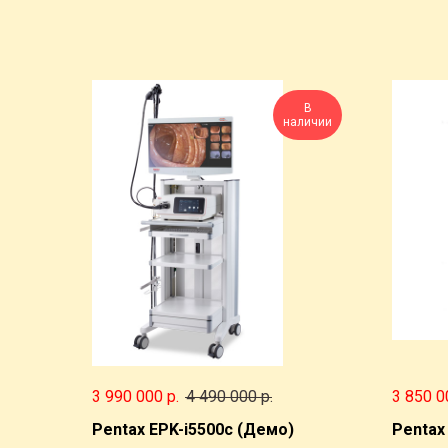
В
наличии
3 990 000
р.
4 490 000
р.
3 850 0
Pentax EPK-i5500c (Демо)
Pentax