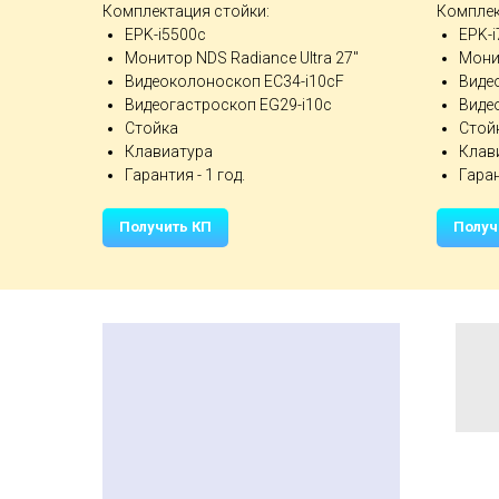
Комплектация стойки:
Комплек
EPK-i5500c
EPK-
Монитор NDS Radiance Ultra 27"
Монит
Видеоколоноскоп EC34-i10cF
Виде
Видеогастроскоп EG29-i10с
Виде
Стойка
Стой
Клавиатура
Клав
Гарантия - 1 год.
Гаран
Получить КП
Получ