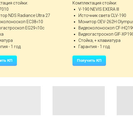
тация стойки:
Комплектация стойки:
i7010
V-190 NEVIS EXERA III
ор NDS Radiance Ultra 27
Источник света CLV-190
околоноскоп EC38-i10
Монитор OEV-262H Olympus
огастроскоп EG29-i10с
Видеоколоноскоп CF-HQ19
ка
Видеогастроскоп GIF-XP19
иатура
Стойка, + клавиатура
тия - 1 год.
Гарантия - 1 год.
ить КП
Получить КП