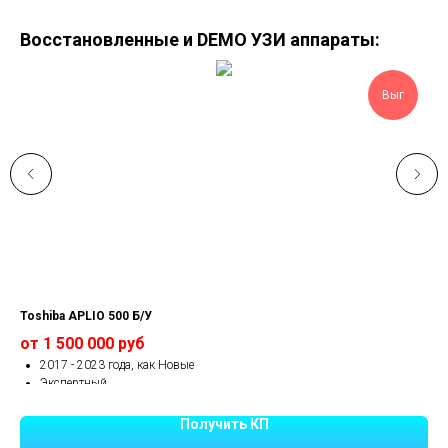
Восстановленные и DEMO УЗИ аппараты:
Выг
Toshiba APLIO 500 Б/У
Can
от 1 500 000 руб
Це
2017 - 2023 года, как Новые
Экспертный
Все функции открыты
Датчики в комплекте
Получить КП
Гарантия 1 год.