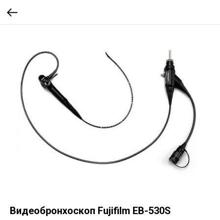
Видеобронхоскоп Fujifilm EB-530S