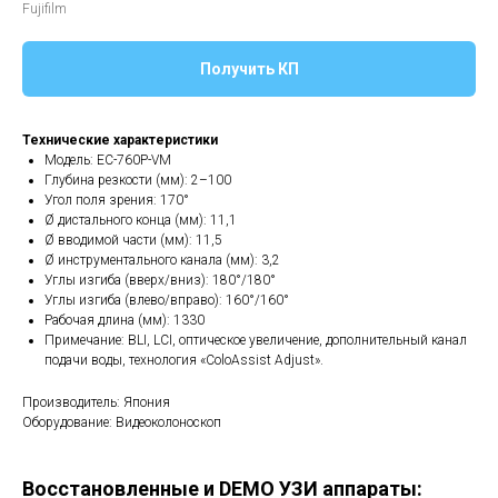
Fujifilm
Получить КП
Технические характеристики
Модель: EC-760P-VM
Глубина резкости (мм): 2–100
Угол поля зрения: 170°
Ø дистального конца (мм): 11,1
Ø вводимой части (мм): 11,5
Ø инструментального канала (мм): 3,2
Углы изгиба (вверх/вниз): 180°/180°
Углы изгиба (влево/вправо): 160°/160°
Рабочая длина (мм): 1330
Примечание: BLI, LCI, оптическое увеличение, дополнительный канал
подачи воды, технология «ColoAssist Adjust».
Производитель: Япония
Оборудование: Видеоколоноскоп
Восстановленные и DEMO УЗИ аппараты: