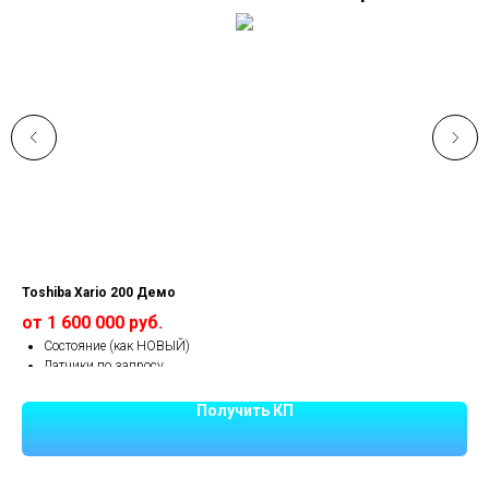
Toshiba Xario 200 Демо
Ca
от 1 600 000 руб.
от
Состояние (как НОВЫЙ)
Датчики по запросу
Опции все включены
Получить КП