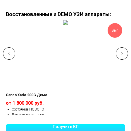
Восстановленные и DEMO УЗИ аппараты:
Выг
Canon Xario 200G Демо
Can
от 1 800 000 руб.
от
Состояние НОВОГО
Датчики по запросу
Опции открыты
Гарантия от 1 года.
Получить КП