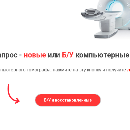
прос -
новые
или
Б/У
компьютерные
пьютерного томографа, нажмите на эту кнопку и получите
л
Б/У и восстановленные