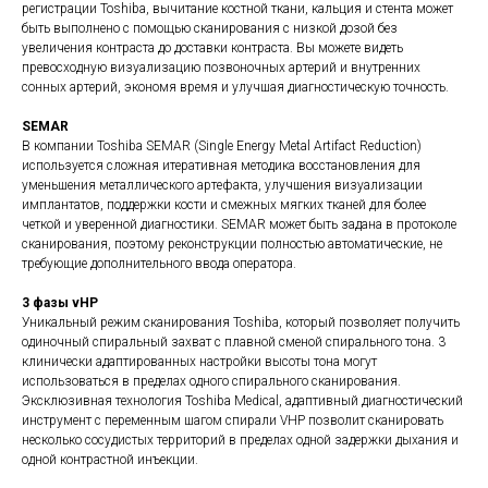
регистрации Toshiba, вычитание костной ткани, кальция и стента может
быть выполнено с помощью сканирования с низкой дозой без
увеличения контраста до доставки контраста. Вы можете видеть
превосходную визуализацию позвоночных артерий и внутренних
сонных артерий, экономя время и улучшая диагностическую точность.
SEMAR
В компании Toshiba SEMAR (Single Energy Metal Artifact Reduction)
используется сложная итеративная методика восстановления для
уменьшения металлического артефакта, улучшения визуализации
имплантатов, поддержки кости и смежных мягких тканей для более
четкой и уверенной диагностики. SEMAR может быть задана в протоколе
сканирования, поэтому реконструкции полностью автоматические, не
требующие дополнительного ввода оператора.
3 фазы vHP
Уникальный режим сканирования Toshiba, который позволяет получить
одиночный спиральный захват с плавной сменой спирального тона. 3
клинически адаптированных настройки высоты тона могут
использоваться в пределах одного спирального сканирования.
Эксклюзивная технология Toshiba Medical, адаптивный диагностический
инструмент с переменным шагом спирали VHP позволит сканировать
несколько сосудистых территорий в пределах одной задержки дыхания и
одной контрастной инъекции.