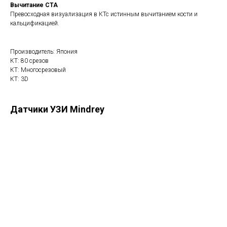
Вычитание CTA
Превосходная визуализация в КТс истинным вычитанием кости и
кальцификацией.
Производитель: Япония
КТ: 80 срезов
КТ: Многосрезовый
КТ: 3D
Датчики УЗИ Mindrey